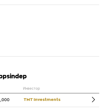
ppsindep
Инвестор
TMT Investments
0,000