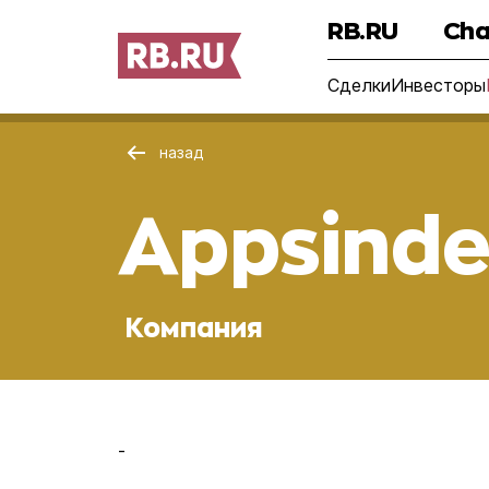
RB.RU
Cha
Сделки
Инвесторы
назад
Appsind
Компания
-