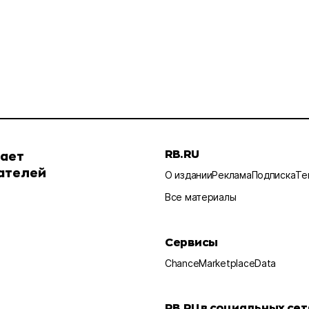
RB.RU
шает
ателей
О издании
Реклама
Подписка
Те
Все материалы
Сервисы
Chance
Marketplace
Data
RB.RU в социальных сет