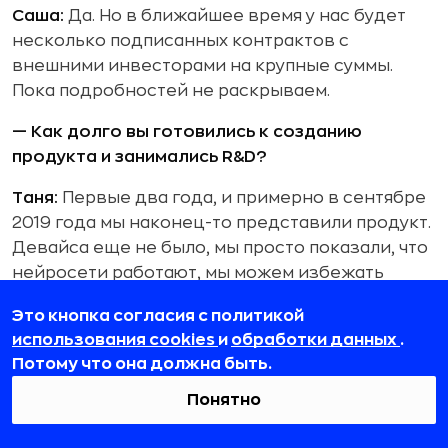
Саша:
Да. Но в ближайшее время у нас будет
несколько подписанных контрактов с
внешними инвесторами на крупные суммы.
Пока подробностей не раскрываем.
— Как долго вы готовились к созданию
продукта и занимались R&D?
Таня:
Первые два года, и примерно в сентябре
2019 года мы наконец-то представили продукт.
Девайса еще не было, мы просто показали, что
нейросети работают, мы можем избежать
процесса калибровки и так далее. Поехали в
Это кнопка согласия с политикой
рейд по конференциям, сначала в Мюнхен на
использования cookies
и
обработки данных
.
конференцию по VR, потом представили игру
Потому что она должна быть.
на «Открытых инновациях» в «Сколково»,
потом — улетели с наших продактом в Китай на
Понятно
19 дней. Там у нас было больше сотни встреч по