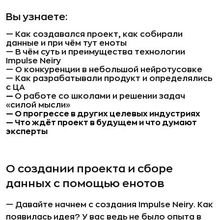
Вы узнаете:
—
Как создавался проект, как собирали
данные и при чём тут еноты
—
В чём суть и преимущества технологии
Impulse Neiry
—
О конкуренции в небольшой нейротусовке
—
Как разрабатывали продукт и определялись
с ЦА
—
О работе со школами и решении задач
«силой мысли»
—
О прогрессе в других целевых индустриях
—
Что ждёт проект в будущем и что думают
эксперты
О создании проекта и сборе
данных с помощью енотов
— Давайте начнем с создания Impulse Neiry. Как
появилась идея? У вас ведь не было опыта в