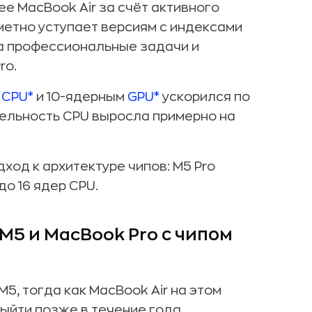
е MacBook Air за счёт активного
метно уступает версиям с индексами
на профессиональные задачи и
ro.
м
CPU*
и 10-ядерным
GPU*
ускорился по
ельность CPU выросла примерно на
дход к архитектуре чипов: M5 Pro
до 16 ядер CPU.
 M5 и MacBook Pro с чипом
5, тогда как MacBook Air на этом
ыйти позже в течение года.