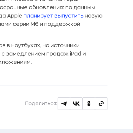
осрочные обновления: по данным
да Apple
планирует выпустить
новую
пами серии M6 и поддержкой
в в ноутбуках, но источники
 с замедлением продаж iPad и
риложениям.
Поделиться: