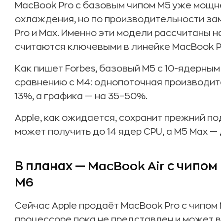
MacBook Pro с базовым чипом M5 уже мощне
охлаждения, но по производительности за
Pro и Max. Именно эти модели рассчитаны 
считаются ключевыми в линейке MacBook P
Как пишет Forbes, базовый M5 с 10-ядерны
сравнению с M4: однопоточная производит
13%, а графика — на 35–50%.
Apple, как ожидается, сохранит прежний по
может получить до 14 ядер CPU, а M5 Max — 
В планах — MacBook Air с чипом
M6
Сейчас Apple продаёт MacBook Pro с чипом M
процессоре пока не представлен и может в