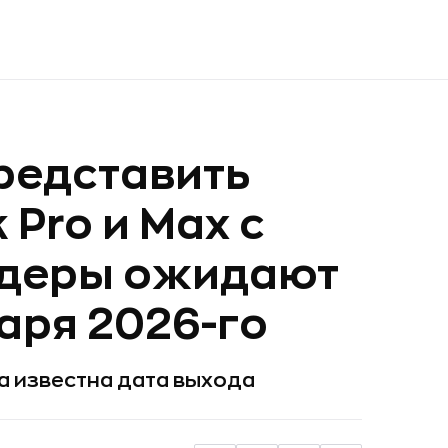
представить
Pro и Max с
йдеры ожидают
аря 2026-го
ла известна дата выхода