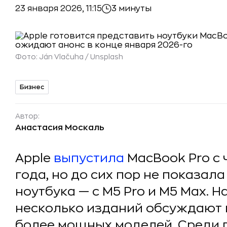
23 января 2026, 11:15
3 минуты
Фото:
Ján Vlačuha / Unsplash
Бизнес
Автор:
Анастасия Москаль
Apple
выпустила
MacBook Pro с 
года, но до сих пор не показа
ноутбука — с M5 Pro и M5 Max. Н
несколько изданий обсуждают
более мощных моделей. Среди