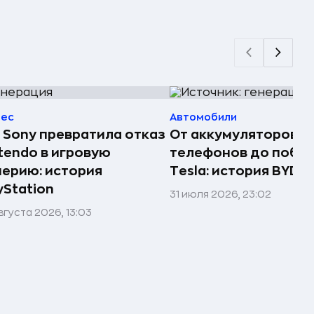
нес
Автомобили
 Sony превратила отказ
От аккумуляторов д
tendo в игровую
телефонов до побе
ерию: история
Tesla: история BYD
yStation
31 июля 2026, 23:02
вгуста 2026, 13:03