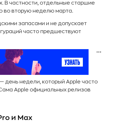
x. В частности, отдельные старшие
о во вторую неделю марта.
дскими запасами и не допускает
игураций часто предшествуют
 — день недели, который Apple часто
 Сама Apple официальных релизов
Pro и Max