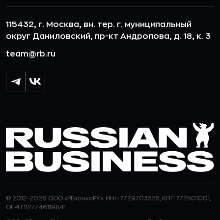
115432, г. Москва, вн. тер. г. муниципальный
округ Даниловский, пр-кт Андропова, д. 18, к. 3
team@rb.ru
© 2012-2026 ООО «РБточкаРУ». ИНН 7729703526, КПП 772501001,
ОГРН 1127746119841