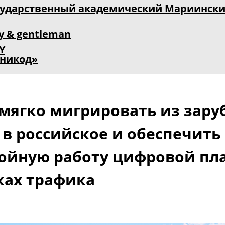
сударственный академический Мариински
y & gentleman
Y
никод»
 мягко мигрировать из зар
 в российское и обеспечить
ойную работу цифровой п
ках трафика