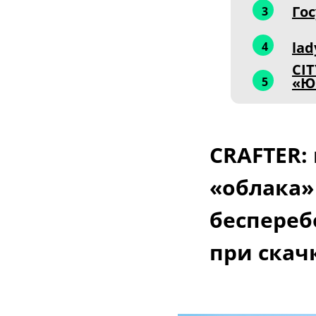
Го
3
lad
4
CIT
«Ю
5
CRAFTER:
«облака»
беспереб
при скач