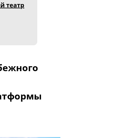
й театр
убежного
латформы