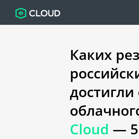
Каких ре
российск
достигли
облачног
Cloud
— 5