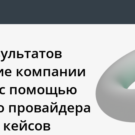
зультатов
ие компании
 с помощью
о провайдера
 кейсов