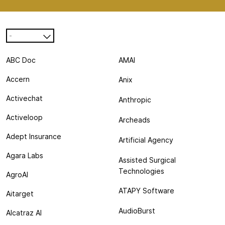
-
ABC Doc
AMAI
Accern
Anix
Activechat
Anthropic
Activeloop
Archeads
Adept Insurance
Artificial Agency
Agara Labs
Assisted Surgical
Technologies
AgroAI
ATAPY Software
Aitarget
AudioBurst
Alcatraz AI