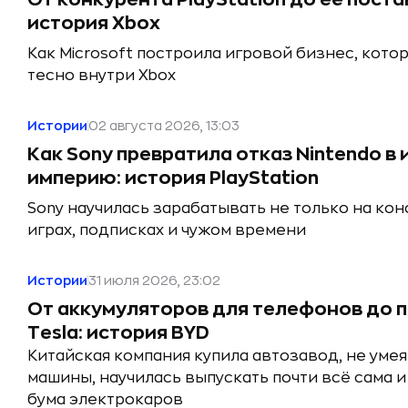
история Xbox
Как Microsoft построила игровой бизнес, кото
тесно внутри Xbox
Истории
02 августа 2026, 13:03
Как Sony превратила отказ Nintendo в
империю: история PlayStation
Sony научилась зарабатывать не только на конс
играх, подписках и чужом времени
Истории
31 июля 2026, 23:02
От аккумуляторов для телефонов до 
Tesla: история BYD
Китайская компания купила автозавод, не умея
машины, научилась выпускать почти всё сама 
бума электрокаров