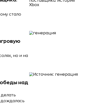
рому стало
 игровую
олях, но и на
победы над
 делать
и дождалась