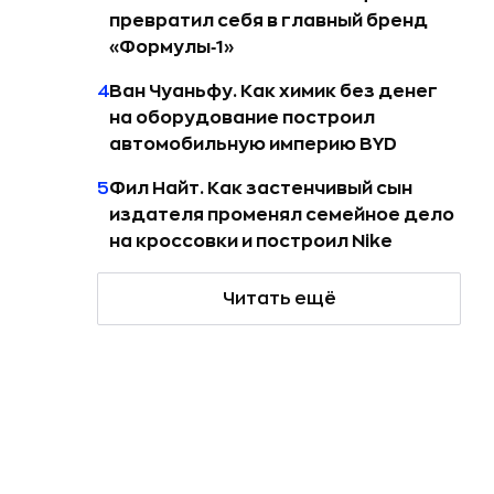
превратил себя в главный бренд
«Формулы‑1»
4
Ван Чуаньфу. Как химик без денег
на оборудование построил
автомобильную империю BYD
5
Фил Найт. Как застенчивый сын
издателя променял семейное дело
на кроссовки и построил Nike
Читать ещё