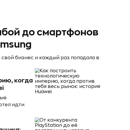
ыбой до смартфонов
amsung
 свой бизнес и каждый раз попадала в
рию, когда
ei
ные
хотел идти
авщика: