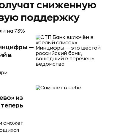
получат сниженную
овую поддержку
ли на 73%
Минцифры —
ий в
при
ево» из
 теперь
 и сможет
ающихся