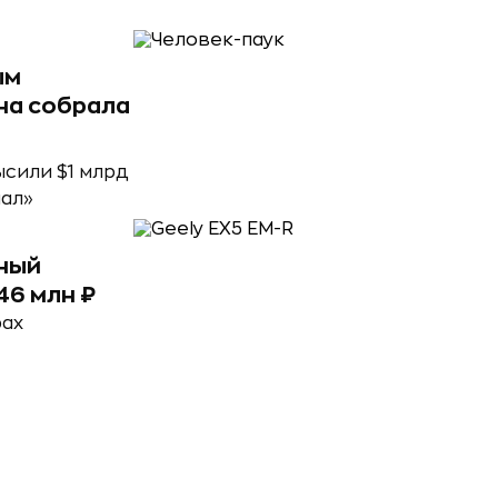
ым
на собрала
ысили $1 млрд
нал»
дный
46 млн ₽
рах