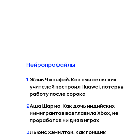
Нейро­профайлы
1
Жэнь Чжэнфэй. Как сын сельских
учителей построил Huawei, потеряв
работу после сорока
2
Аша Шарма. Как дочь индийских
иммигрантов возглавила Xbox, не
проработав ни дня в играх
3
Льюис Хэмилтон. Как гонщик