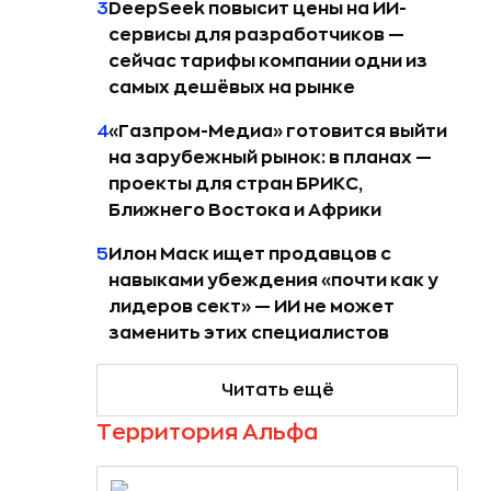
3
DeepSeek повысит цены на ИИ-
сервисы для разработчиков —
сейчас тарифы компании одни из
самых дешёвых на рынке
4
«Газпром-Медиа» готовится выйти
на зарубежный рынок: в планах —
проекты для стран БРИКС,
Ближнего Востока и Африки
5
Илон Маск ищет продавцов с
навыками убеждения «почти как у
лидеров сект» — ИИ не может
заменить этих специалистов
Читать ещё
Территория Альфа