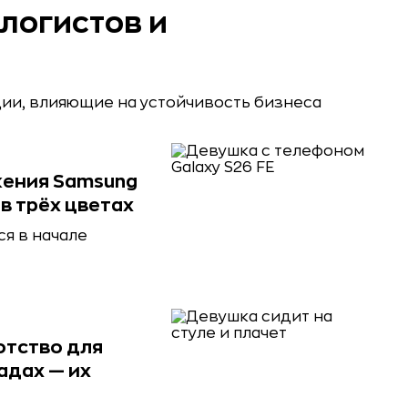
 логистов и
ции, влияющие на устойчивость бизнеса
жения Samsung
в трёх цветах
я в начале
отство для
адах — их