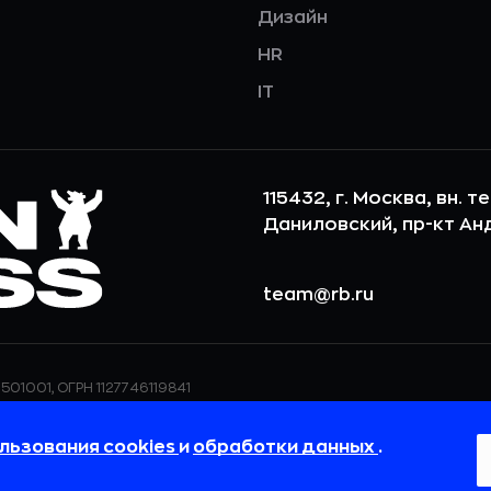
Дизайн
HR
IT
115432, г. Москва, вн. т
Даниловский, пр-кт Андр
team@rb.ru
501001, ОГРН 1127746119841
ерсональных данных,
ООО «РБточкаРУ» использует фай
дения о реализуемых
повышения удобства пользования
льзования cookies
и
обработки данных
.
 в
Политике в отношении
пользовательские данные обраба
своём браузере.