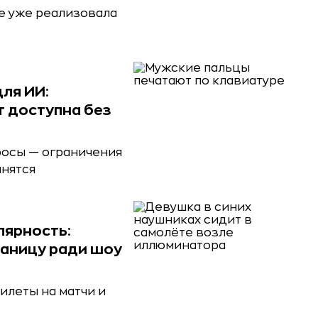
е уже реализовала
для ИИ:
т доступна без
росы — ограничения
анятся
лярность:
раницу ради шоу
илеты на матчи и