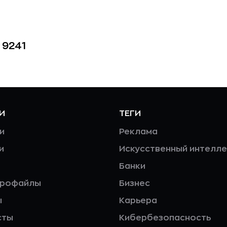
9241
И
ТЕГИ
и
Реклама
и
Искусственный интелле
Банки
профайлы
Бизнес
ы
Карьера
сты
Кибербезопасность