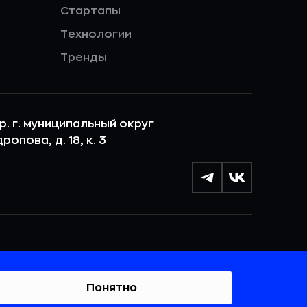
Стартапы
Технологии
Тренды
ер. г. муниципальный округ
опова, д. 18, к. 3
лы cookie с целью персонализации сервисов и
 веб-сайтом. Если вы не хотите, чтобы ваши
тывались, пожалуйста, ограничьте их использование в
Понятно