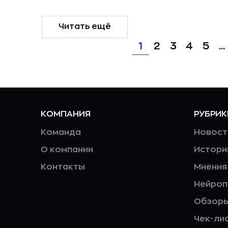
Читать ещё
1
2
3
4
5
...
КОМПАНИЯ
РУБРИК
Команда
Новост
О компании
Истори
Контакты
Мнения
Нейро
Обзор
Чек-ли