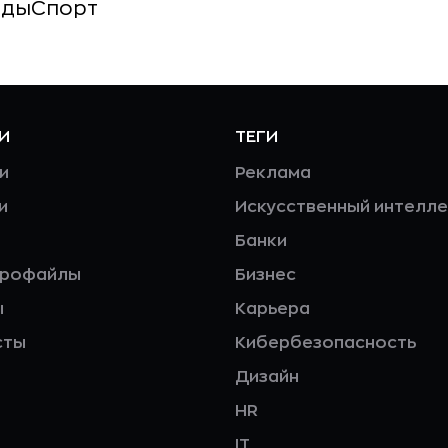
нды
Спорт
И
ТЕГИ
и
Реклама
и
Искусственный интелле
Банки
профайлы
Бизнес
ы
Карьера
сты
Кибербезопасность
Дизайн
HR
IT