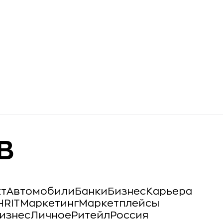
B
кт
Автомобили
Банки
Бизнес
Карьера
HR
IT
Маркетинг
Маркетплейсы
изнес
Личное
Ритейл
Россия