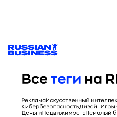
Все
теги
на R
Реклама
Искусственный интелле
Кибербезопасность
Дизайн
Игры
Деньги
Недвижимость
Немалый б