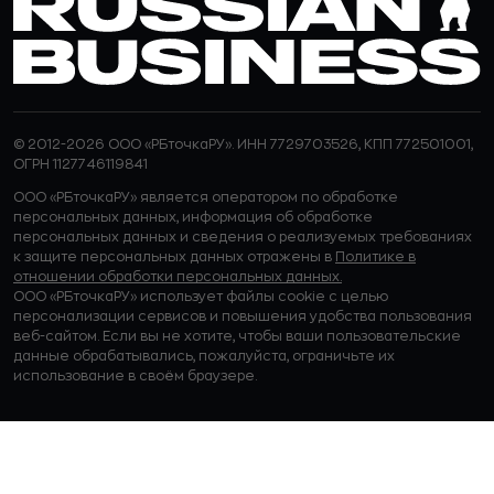
© 2012-2026 ООО «РБточкаРУ». ИНН 7729703526, КПП 772501001,
ОГРН 1127746119841
ООО «РБточкаРУ» является оператором по обработке
персональных данных, информация об обработке
персональных данных и сведения о реализуемых требованиях
к защите персональных данных отражены в
Политике в
отношении обработки персональных данных.
ООО «РБточкаРУ» использует файлы cookie с целью
персонализации сервисов и повышения удобства пользования
веб-сайтом. Если вы не хотите, чтобы ваши пользовательские
данные обрабатывались, пожалуйста, ограничьте их
использование в своём браузере.