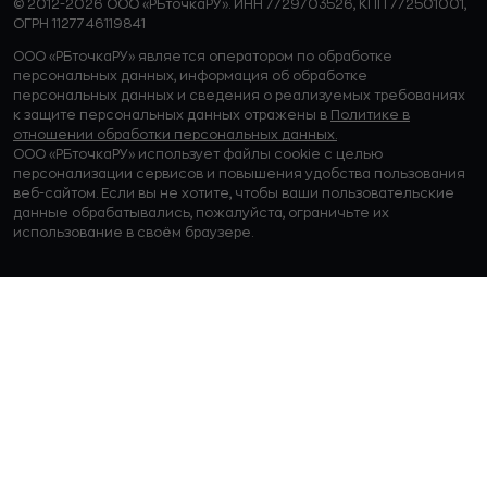
© 2012-2026 ООО «РБточкаРУ». ИНН 7729703526, КПП 772501001,
ОГРН 1127746119841
ООО «РБточкаРУ» является оператором по обработке
персональных данных, информация об обработке
персональных данных и сведения о реализуемых требованиях
к защите персональных данных отражены в
Политике в
отношении обработки персональных данных.
ООО «РБточкаРУ» использует файлы cookie с целью
персонализации сервисов и повышения удобства пользования
веб-сайтом. Если вы не хотите, чтобы ваши пользовательские
данные обрабатывались, пожалуйста, ограничьте их
использование в своём браузере.