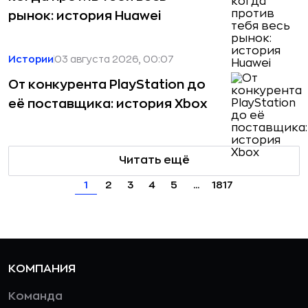
рынок: история Huawei
Истории
03 августа 2026, 00:07
От конкурента PlayStation до
её поставщика: история Xbox
Читать ещё
1
2
3
4
5
...
1817
КОМПАНИЯ
Команда