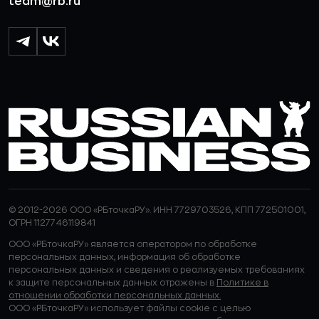
team@rb.ru
© 2012-2026 ООО «РБточкаРУ». ИНН 7729703526, КПП 772501001,
ОГРН 1127746119841
ООО «РБточкаРУ» является оператором по обработке
персональных данных, информация об обработке
персональных данных и сведения о реализуемых требованиях
к защите персональных данных отражены в
Политике в
отношении обработки персональных данных.
ООО «РБточкаРУ» использует файлы cookie с целью