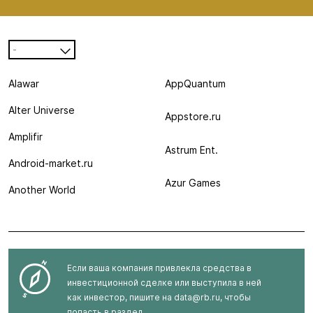
-
Alawar
AppQuantum
Alter Universe
Appstore.ru
Amplifir
Astrum Ent.
Android-market.ru
Azur Games
Another World
Если ваша компания привлекла средства в
инвестиционной сделке или выступила в ней
как инвестор, пишите на
data@rb.ru
, чтобы
попасть в раздел