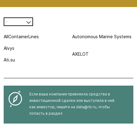
-
AllContainerLines
Autonomous Marine Systems
Alvys
AXELOT
Ati.su
Если ваша компания привлекла средства в
инвестиционной сделке или выступила в ней
как инвестор, пишите на
data@rb.ru
, чтобы
попасть в раздел