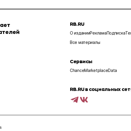
RB.RU
шает
ателей
О издании
Реклама
Подписка
Те
Все материалы
Сервисы
Chance
Marketplace
Data
RB.RU в социальных сет
я