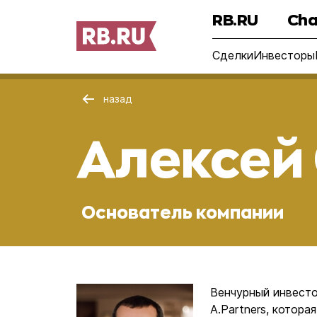
RB.RU
Cha
Сделки
Инвесторы
назад
Алексей
Основатель компании
Венчурный инвесто
А.Partners, котор