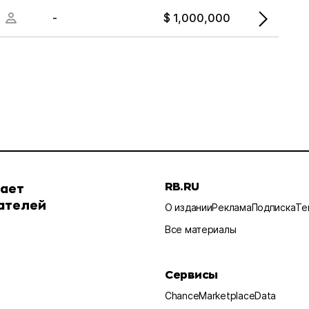
-
$ 1,000,000
RB.RU
шает
ателей
О издании
Реклама
Подписка
Те
Все материалы
Сервисы
Chance
Marketplace
Data