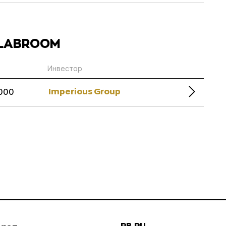
BLABROOM
Инвестор
Imperious Group
000
RB.RU