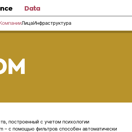
nce
Data
Компании
Лица
Инфраструктура
OM
тв, построенный с учетом психологии
om – с помощью фильтров способен автоматически