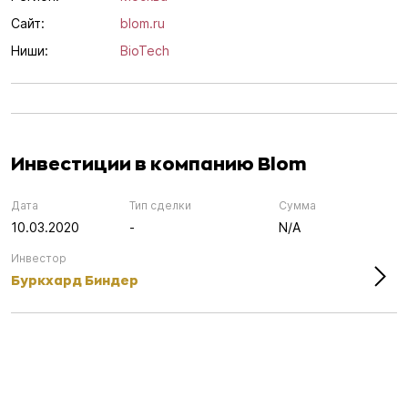
Сайт:
blom.ru
Ниши:
BioTech
Инвестиции в компанию Blom
Дата
Тип сделки
Сумма
10.03.2020
-
N/A
Инвестор
Буркхард Биндер