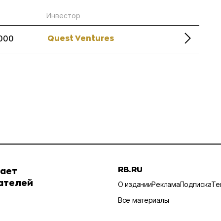
Инвестор
Quest Ventures
000
RB.RU
шает
ателей
О издании
Реклама
Подписка
Те
Все материалы