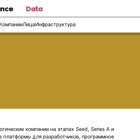
nce
Data
Компании
Лица
Инфраструктура
ические компании на этапах Seed, Series A и
ь в платформы для разработчиков, программное