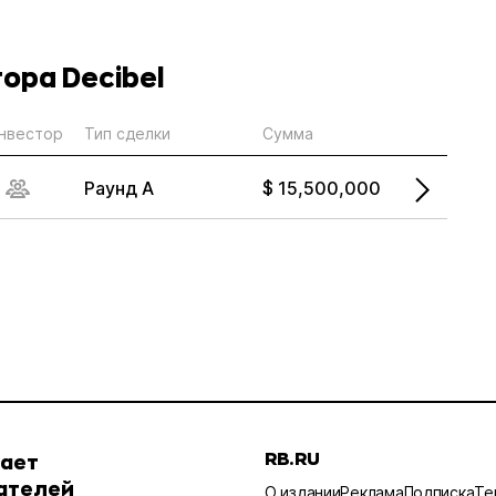
ора Decibel
нвестор
Тип сделки
Сумма
Раунд А
$ 15,500,000
RB.RU
шает
ателей
О издании
Реклама
Подписка
Те