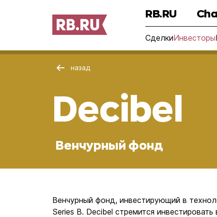
RB.RU
Cha
Сделки
Инвесторы
назад
Decibel
Венчурный фонд
Венчурный фонд, инвестирующий в технолог
Series B. Decibel стремится инвестироват