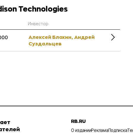
ison Technologies
Инвестор
Алексей Блохин,
Андрей
000
Суздальцев
RB.RU
шает
ателей
О издании
Реклама
Подписка
Те