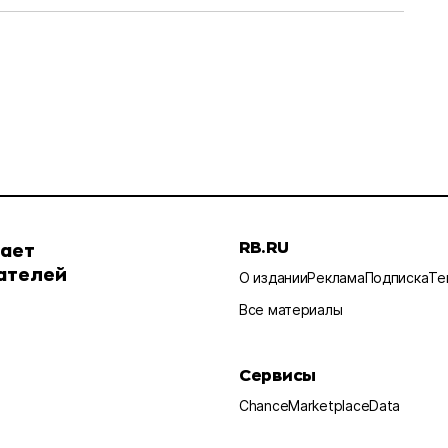
RB.RU
шает
ателей
О издании
Реклама
Подписка
Те
Все материалы
Сервисы
Chance
Marketplace
Data