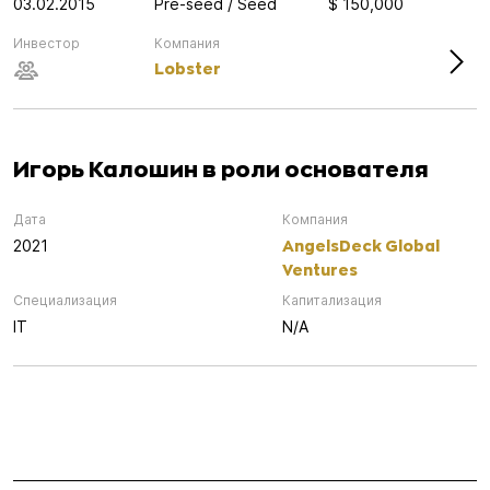
03.02.2015
Pre-seed / Seed
$ 150,000
Инвестор
Компания
Lobster
Игорь Калошин в роли основателя
Дата
Компания
AngelsDeck Global
2021
Ventures
Специализация
Капитализация
IT
N/A