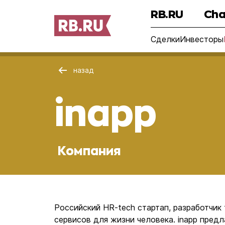
RB.RU
Cha
Сделки
Инвесторы
назад
inapp
Компания
Российский HR-tech стартап, разработчик
сервисов для жизни человека. inapp предл