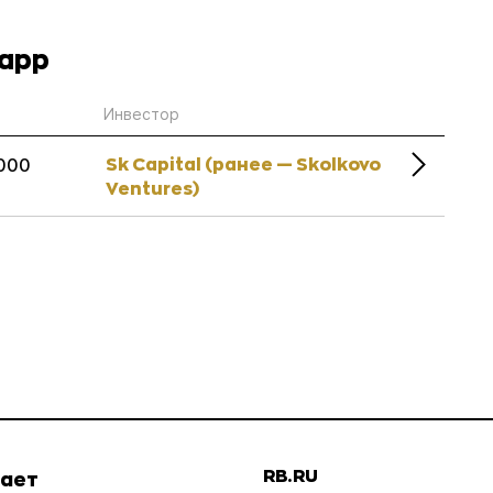
napp
Инвестор
Sk Capital (ранее — Skolkovo
000
Ventures)
RB.RU
шает