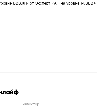
уровне BBB.ru и от Эксперт РА - на уровне RuBBB+
Инлайф
Инвестор