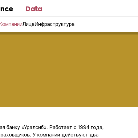
nce
Data
Компании
Лица
Инфраструктура
я банку «Уралсиб». Работает с 1994 года,
траховщиков. У компании действуют два