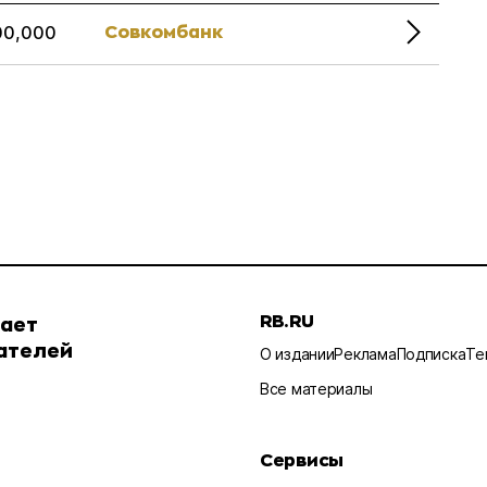
Совкомбанк
00,000
RB.RU
шает
ателей
О издании
Реклама
Подписка
Те
Все материалы
Сервисы