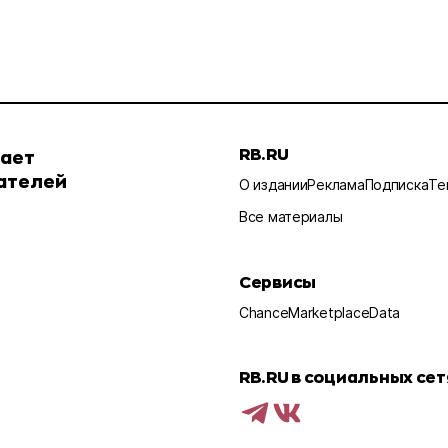
RB.RU
шает
ателей
О издании
Реклама
Подписка
Те
Все материалы
Сервисы
Chance
Marketplace
Data
RB.RU в социальных сет