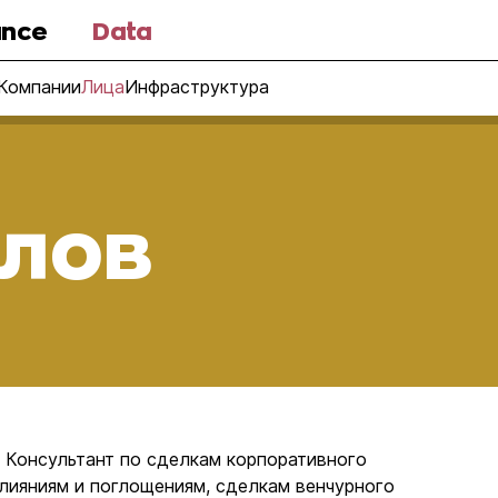
nce
Data
Компании
Лица
Инфраструктура
алов
. Консультант по сделкам корпоративного
лияниям и поглощениям, сделкам венчурного