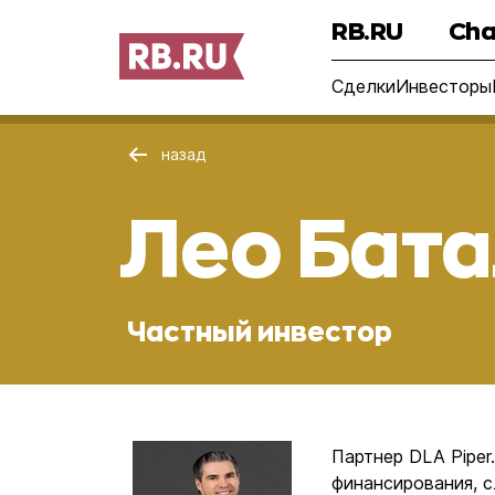
RB.RU
Cha
Сделки
Инвесторы
назад
Лео Бат
Частный инвестор
Партнер DLA Piper
финансирования, с