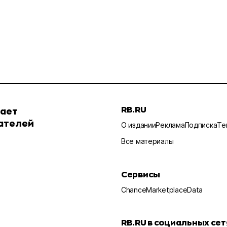
RB.RU
шает
ателей
О издании
Реклама
Подписка
Те
Все материалы
Сервисы
Chance
Marketplace
Data
RB.RU в социальных сет