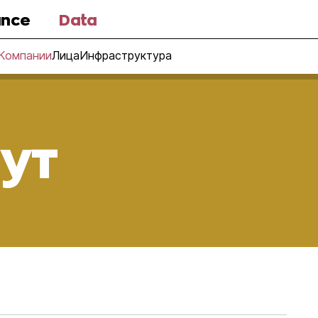
nce
Data
Компании
Лица
Инфраструктура
ут