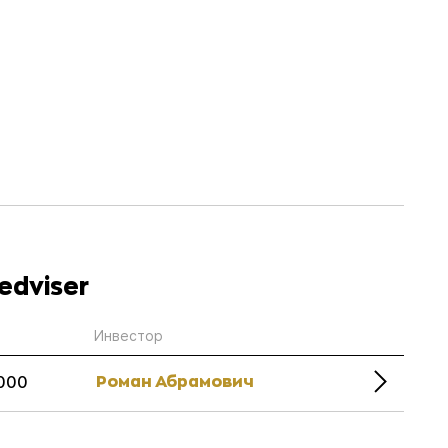
edviser
Инвестор
Роман Абрамович
000