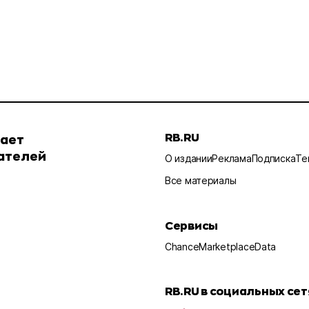
RB.RU
шает
ателей
О издании
Реклама
Подписка
Те
Все материалы
Сервисы
Chance
Marketplace
Data
RB.RU в социальных сет