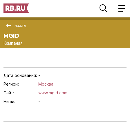
назад
MGID
Компания
Дата основания:
-
Регион:
Москва
Сайт:
www.mgid.com
Ниши:
-