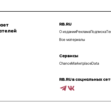
RB.RU
шает
ателей
О издании
Реклама
Подписка
Те
Все материалы
Сервисы
Chance
Marketplace
Data
RB.RU в социальных сет