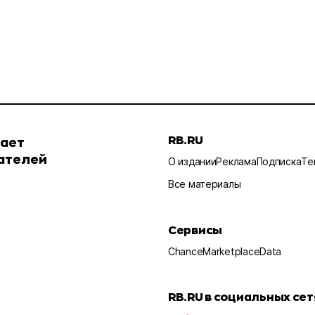
RB.RU
шает
ателей
О издании
Реклама
Подписка
Те
Все материалы
Сервисы
Chance
Marketplace
Data
RB.RU в социальных сет