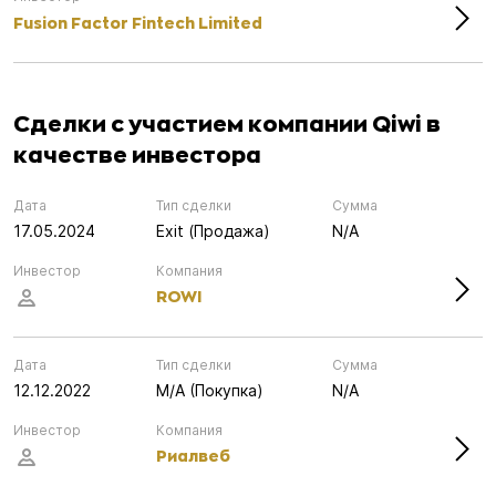
Fusion Factor Fintech Limited
Сделки с участием компании Qiwi в
качестве инвестора
Дата
Тип сделки
Сумма
17.05.2024
Exit (Продажа)
N/A
Инвестор
Компания
ROWI
Дата
Тип сделки
Сумма
12.12.2022
M/A (Покупка)
N/A
Инвестор
Компания
Риалвеб