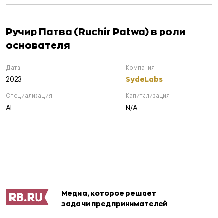
Ручир Патва (Ruchir Patwa) в роли
основателя
Дата
Компания
SydeLabs
2023
Специализация
Капитализация
AI
N/A
Медиа, которое решает
задачи предпринимателей