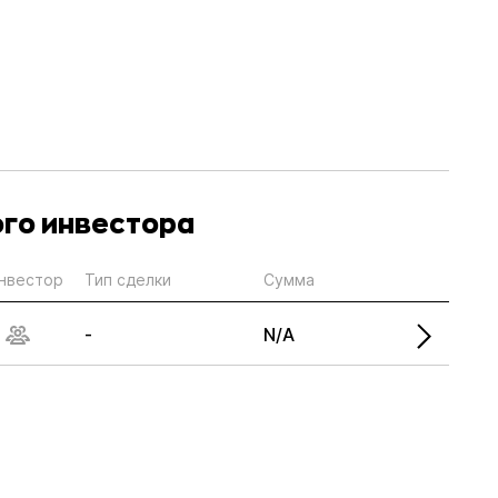
ого инвестора
нвестор
Тип сделки
Сумма
-
N/A