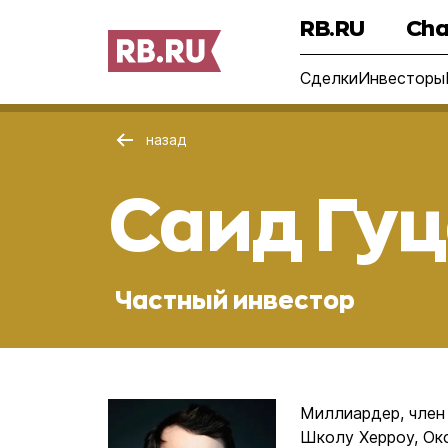
RB.RU
Cha
Сделки
Инвесторы
назад
Саид Гу
Частный инвестор
Миллиардер, член
Школу Херроу, Ок