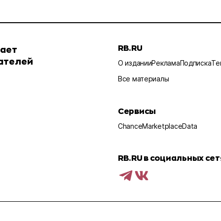
RB.RU
шает
ателей
О издании
Реклама
Подписка
Те
Все материалы
Сервисы
Chance
Marketplace
Data
RB.RU в социальных сет