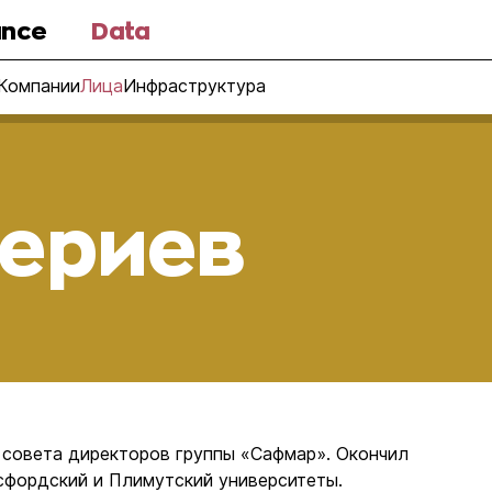
nce
Data
Компании
Лица
Инфраструктура
цериев
 совета директоров группы «Сафмар». Окончил
сфордский и Плимутский университеты.