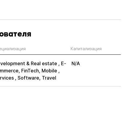
нователя
ециализация
Капитализация
velopment & Real estate ,
E-
N/A
mmerce,
FinTech,
Mobile ,
rvices ,
Software,
Travel