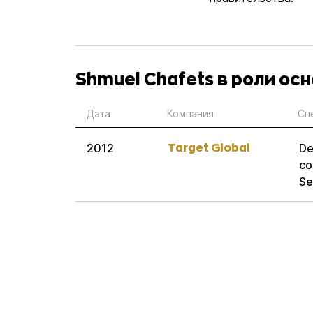
Shmuel Chafets в роли ос
Дата
Компания
Сп
Target Global
2012
De
co
Se