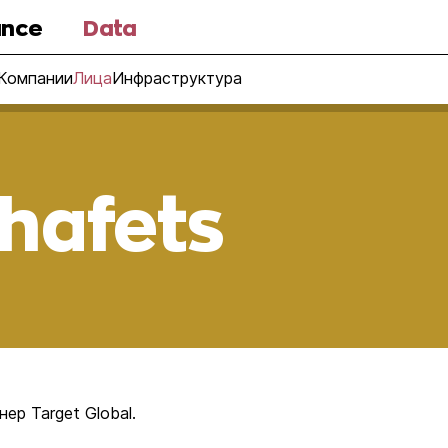
nce
Data
Компании
Лица
Инфраструктура
hafets
ер Target Global.