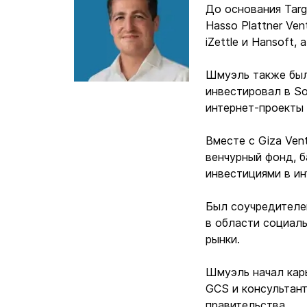
До основания Targ
Hasso Plattner Ven
iZettle и Hansoft,
Шмуэль также был 
инвестировал в Solu
интернет-проекты 
Вместе с Giza Ven
венчурный фонд, 
инвестициями в ин
Был соучредителе
в области социаль
рынки.
Шмуэль начал карь
GCS и консультант
правительства.