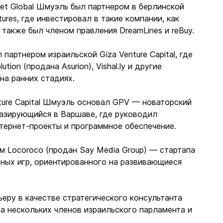
et Global Шмуэль был партнером в берлинской
tures, где инвестировал в такие компании, как
 а также был членом правления DreamLines и reBuy.
партнером израильской Giza Venture Capital, где
tion (продана Asurion), Vishal.ly и другие
на ранних стадиях.
ture Capital Шмуэль основал GPV — новаторский
базирующийся в Варшаве, где руководил
тернет-проекты и программное обеспечение.
м Locoroco (продан Say Media Group) — стартапа
ных игр, ориентированного на развивающиеся
еру в качестве стратегического консультанта
а нескольких членов израильского парламента и