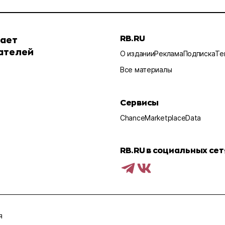
RB.RU
шает
ателей
О издании
Реклама
Подписка
Те
Все материалы
Сервисы
Chance
Marketplace
Data
RB.RU в социальных сет
я