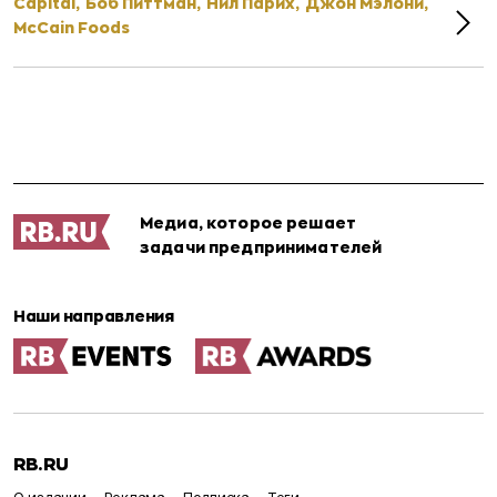
Capital,
Боб Питтман,
Нил Парих,
Джон Мэлони,
McCain Foods
Медиа, которое решает
задачи предпринимателей
Наши направления
RB.RU
О издании
Реклама
Подписка
Теги