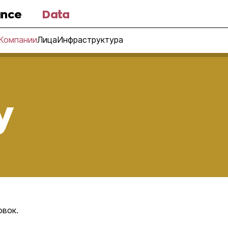
nce
Data
Компании
Лица
Инфраструктура
y
овок.