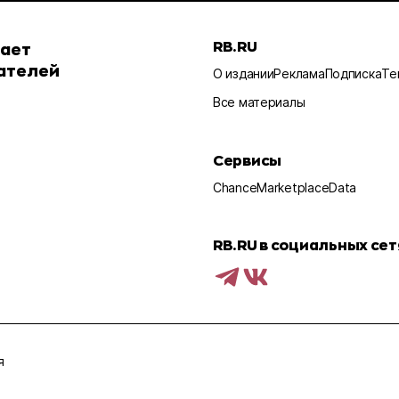
RB.RU
шает
ателей
О издании
Реклама
Подписка
Те
Все материалы
Сервисы
Chance
Marketplace
Data
RB.RU в социальных сет
я