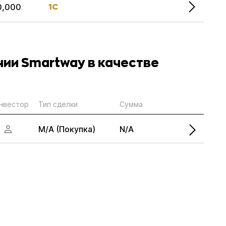
1С
0,000
нии Smartway в качестве
нвестор
Тип сделки
Сумма
M/A (Покупка)
N/A