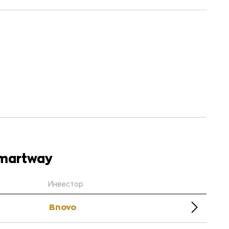
martway
Инвестор
Bnovo