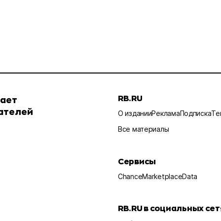
RB.RU
шает
ателей
О издании
Реклама
Подписка
Те
Все материалы
Сервисы
Chance
Marketplace
Data
RB.RU в социальных сет