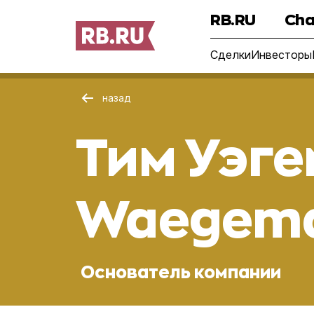
RB.RU
Cha
Сделки
Инвесторы
назад
Тим Уэге
Waegem
Основатель компании