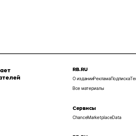
RB.RU
шает
ателей
О издании
Реклама
Подписка
Те
Все материалы
Сервисы
Chance
Marketplace
Data