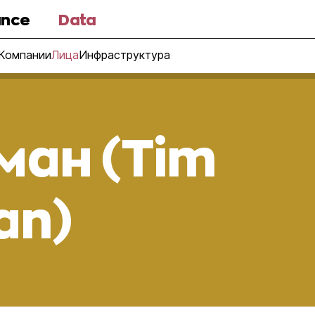
nce
Data
Компании
Лица
Инфраструктура
ман (Tim
an)