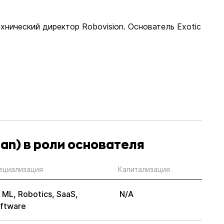
хнический директор Robovision. Основатель Exotic
an) в роли основателя
ециализация
Капитализация
,
ML,
Robotics,
SaaS,
N/A
ftware