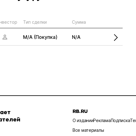
нвестор
Тип сделки
Сумма
M/A (Покупка)
N/A
RB.RU
шает
ателей
О издании
Реклама
Подписка
Те
Все материалы