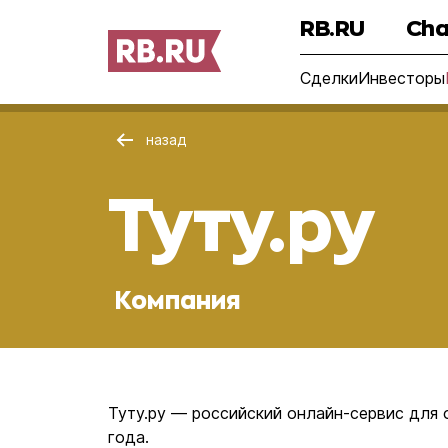
RB.RU
Cha
Сделки
Инвесторы
назад
Туту.ру
Компания
Туту.ру — российский онлайн-сервис для 
года.