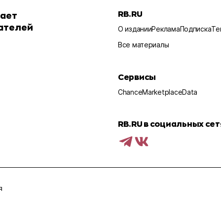
RB.RU
шает
ателей
О издании
Реклама
Подписка
Те
Все материалы
Сервисы
Chance
Marketplace
Data
RB.RU в социальных сет
я