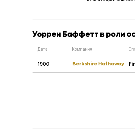
Уоррен Баффетт в роли о
Дата
Компания
Сп
Berkshire Hathaway
1900
Fi