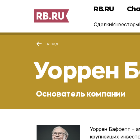
RB.RU
Cha
Сделки
Инвесторы
назад
Уоррен 
Основатель компании
Уоррен Баффетт – а
крупнейших инвесто