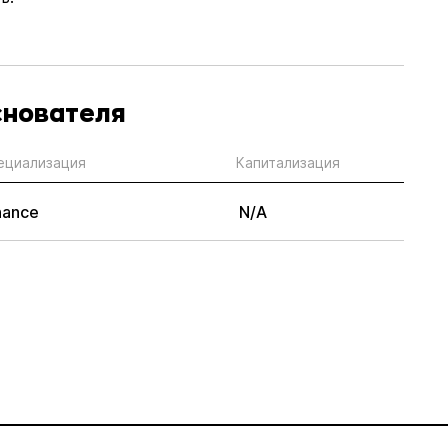
снователя
ециализация
Капитализация
nance
N/A