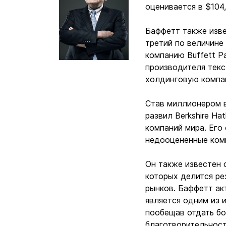
оценивается в $104
Баффетт также изве
третий по величине
компанию Buffett Pa
производителя текс
холдинговую комп
Став миллионером в
развил Berkshire H
компаний мира. Его
недооцененные ком
Он также известен 
которых делится ре
рынков. Баффетт ак
является одним из 
пообещав отдать бо
благотворительност