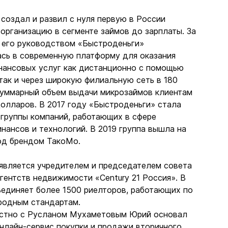
создал и развил с нуля первую в России
организацию в сегменте займов до зарплаты. За
д его руководством «Быстроденьги»
сь в современную платформу для оказания
нансовых услуг как дистанционно с помощью
так и через широкую филиальную сеть в 180
Суммарный объем выдачи микрозаймов клиентам
олларов. В 2017 году «Быстроденьги» стала
 группы компаний, работающих в сфере
нансов и технологий. В 2019 группа вышла на
од брендом ТакоМо.
 является учредителем и председателем совета
гентств недвижимости «Century 21 Россия». В
ъединяет более 1500 риелторов, работающих по
родным стандартам.
естно с Русланом Мухаметовым Юрий основал
онлайн-сервис покупки и продажи вторичного