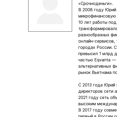
«Срочноденьги».
В 2008 году Юрий 
микрофинансовую 
10 лет работы по
трансформировала
разнообразных фи
онлайн-сервисов, 
городах России. 
превысил 1 млрд д
частью Eqvanta —
альтернативных фи
рынок Вьетнама п
С 2013 года Юрий
директоров сети а
2021 году сеть об
высоким междуна
В 2017 году совм
первый в России 