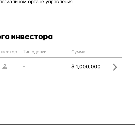
егиальном органе управления.
ого инвестора
нвестор
Тип сделки
Сумма
-
$ 1,000,000