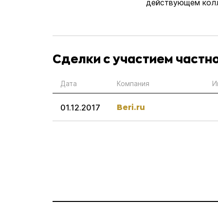
действующем колл
Сделки с участием частн
Дата
Компания
И
Beri.ru
01.12.2017