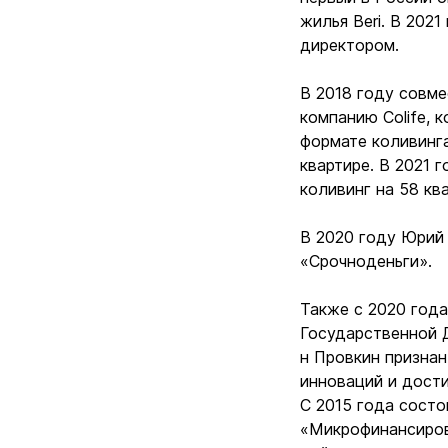
жилья Beri. В 202
директором.
В 2018 году совм
компанию Colife, 
формате коливинг
квартире. В 2021 
коливинг на 58 кв
В 2020 году Юрий
«Срочноденьги».
Также с 2020 год
Государственной Д
н Провкин призна
инноваций и дост
C 2015 года состо
«Микрофинансиров