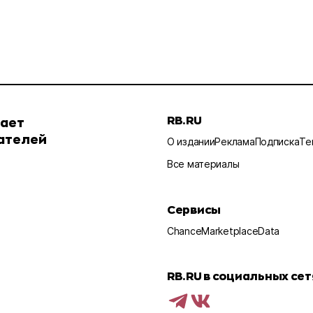
RB.RU
шает
ателей
О издании
Реклама
Подписка
Те
Все материалы
Сервисы
Chance
Marketplace
Data
RB.RU в социальных сет