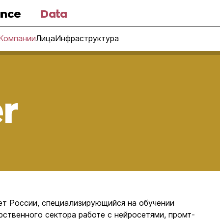
nce
Data
Компании
Лица
Инфраструктура
r
ет России, специализирующийся на обучении
рственного сектора работе с нейросетями, промт-