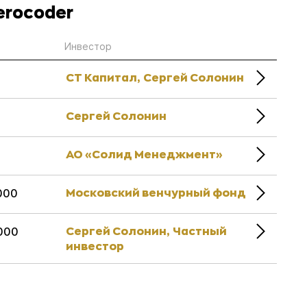
erocoder
Инвестор
СТ Капитал,
Сергей Солонин
Сергей Солонин
АО «Солид Менеджмент»
Московский венчурный фонд
000
Сергей Солонин,
Частный
000
инвестор