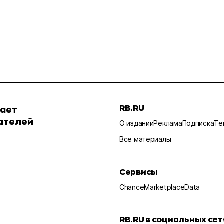
RB.RU
шает
ателей
О издании
Реклама
Подписка
Те
Все материалы
Сервисы
Chance
Marketplace
Data
RB.RU в социальных сет