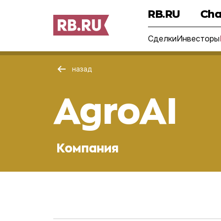
RB.RU
Cha
Сделки
Инвесторы
назад
AgroAI
Компания