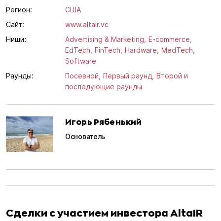
Регион:
США
Сайт:
www.altair.vc
Ниши:
Advertising & Marketing,
E-commerce,
EdTech,
FinTech,
Hardware,
MedTech,
Software
Раунды:
Посевной,
Первый раунд,
Второй и
последующие раунды
Игорь Рябенький
Основатель
Сделки с участием инвестора AltaIR