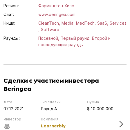
Регион:
Фармингтон-Хилс
Сайт:
www.beringea.com
Ниши:
CleanTech,
Media,
MedTech,
SaaS,
Services
,
Software
Раунды:
Посевной,
Первый раунд,
Второй и
последующие раунды
Сделки с участием инвестора
Beringea
Дата
Тип сделки
Сумма
07.12.2021
Раунд А
$ 10,000,000
Инвестор
Компания
Learnerbly