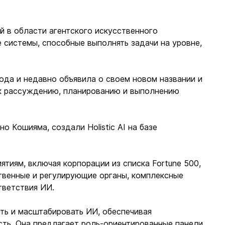
й в области агентского искусственного
 системы, способные выполнять задачи на уровне,
.
ода и недавно объявила о своем новом названии и
к рассуждению, планированию и выполнению
о Кошияма, создали Holistic AI на базе
иятиям, включая корпорации из списка Fortune 500,
твенные и регулирующие органы, комплексные
тветствия ИИ.
ть и масштабировать ИИ, обеспечивая
сть. Она предлагает роль-ориентированные панели