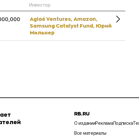
Инвестор
Aglaé Ventures,
Amazon,
000,000
Samsung Catalyst Fund,
Юрий
Мильнер
RB.RU
шает
ателей
О издании
Реклама
Подписка
Те
Все материалы