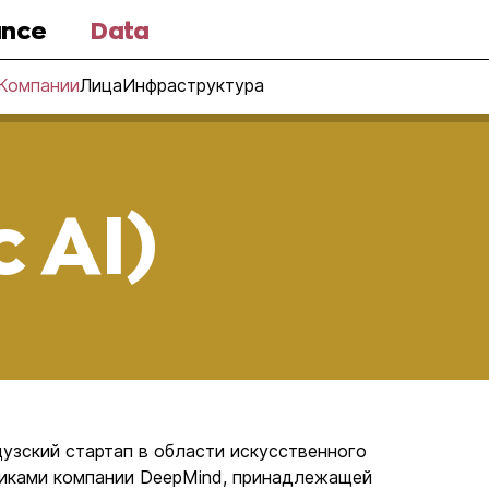
nce
Data
Компании
Лица
Инфраструктура
c AI)
нцузский стартап в области искусственного
никами компании DeepMind, принадлежащей