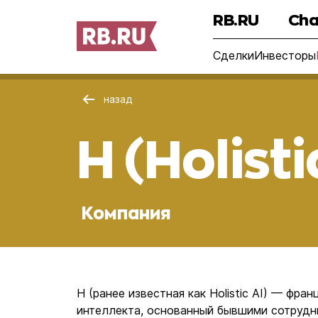
RB.RU
Cha
Сделки
Инвесторы
назад
H (Holisti
Компания
H (ранее известная как Holistic AI) — фра
интеллекта, основанный бывшими сотруд