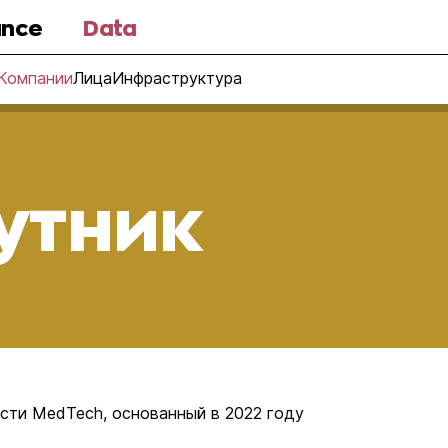
nce
Data
Компании
Лица
Инфраструктура
утник
сти MedTech, основанный в 2022 году