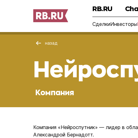
RB.RU
Cha
Сделки
Инвесторы
назад
Нейросп
Компания
Компания «Нейроспутник» — лидер в обла
Александрой Бернадотт.