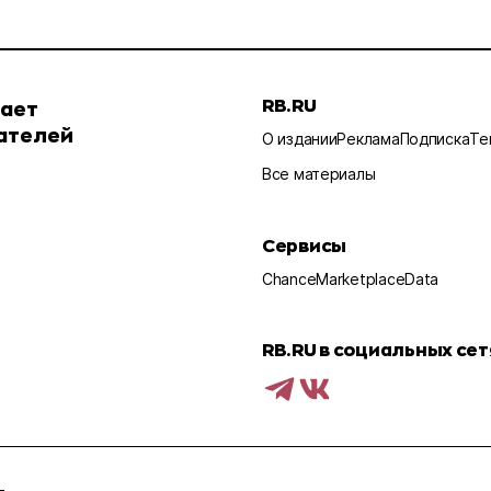
RB.RU
шает
ателей
О издании
Реклама
Подписка
Те
Все материалы
Сервисы
Chance
Marketplace
Data
RB.RU в социальных сет