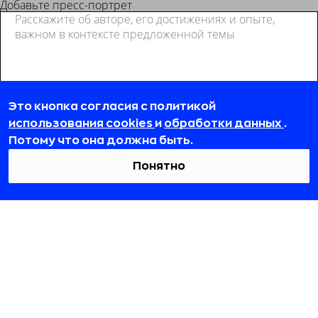
Добавьте пресс-портрет
Это кнопка согласия с политикой
использования cookies
и
обработки данных
.
Потому что она должна быть.
Понятно
RB.RU
На какие темы хотите писать?
Как писать на RB.RU?
Все правила для колумнистов