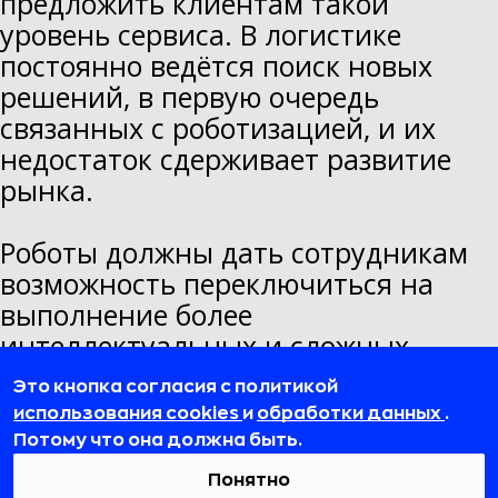
предложить клиентам такой
уровень сервиса. В логистике
постоянно ведётся поиск новых
решений, в первую очередь
связанных с роботизацией, и их
недостаток сдерживает развитие
рынка.
Роботы должны дать сотрудникам
возможность переключиться на
выполнение более
интеллектуальных и сложных
задач. Для специалистов это
Это кнопка согласия с политикой
мотивация, для тех, кто ждёт свой
использования cookies
и
обработки данных
.
заказ и хочет получить его как
Потому что она должна быть.
можно быстрее – повод заказывать
Понятно